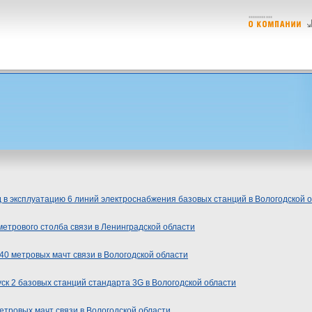
 в эксплуатацию 6 линий электроснабжения базовых станций в Вологодской 
метрового столба связи в Ленинградской области
 40 метровых мачт связи в Вологодской области
ск 2 базовых станций стандарта 3G в Вологодской области
етровых мачт связи в Вологодской области