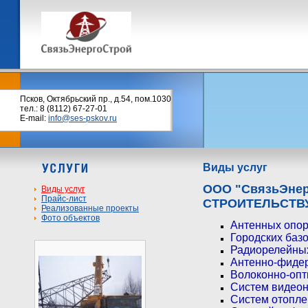
Псков, Октябрьский пр., д.54, пом.1030
тел.: 8 (8112) 67-27-01
E-mail:
info@ses-pskov.ru
Виды услуг
ООО "СвязьЭне
Виды услуг
Прайс-лист
СТРОИТЕЛЬСТВ
Реализованные проекты
Фото объектов
Антенных опор
Городских базо
Радиорелейны
Антенно-фидер
Волоконно-опт
Систем видеон
Систем отопле