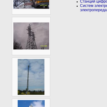
Станций цифро
Систем электр
электропереда